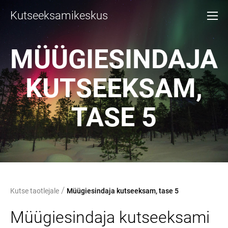
Kutseeksamikeskus
MÜÜGIESINDAJA
KUTSEEKSAM,
TASE 5
/
Kutse taotlejale
Müügiesindaja kutseeksam, tase 5
Müügiesindaja kutseeksami