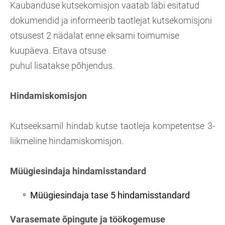
Kaubanduse kutsekomisjon vaatab läbi esitatud
dokumendid ja informeerib taotlejat kutsekomisjoni
otsusest 2 nädalat enne eksami toimumise
kuupäeva. Eitava otsuse
puhul lisatakse põhjendus.
Hindamiskomisjon
Kutseeksamil hindab kutse taotleja kompetentse 3-
liikmeline hindamiskomisjon.
Müügiesindaja hindamisstandard
Müügiesindaja tase 5 hindamisstandard
Varasemate õpingute ja töökogemuse