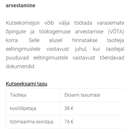
arvestamine
Kutsekomisjon võib välja töötada varasemate
õpingute ja töökogemuse arvestamise (VÕTA)
korra. Selle alusel hinnatakse taotleja
eeltingimustele vastavust juhul, kui taotlejal
puuduvad eeltingimustele vastavust tõendavad
dokumendid.
Kutseeksami tasu
Taotleja
Eksami tasumäär
koolilõpetaja
38 €
töömaailma esindaja
74 €