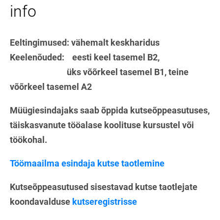
info
Eeltingimused: vähemalt keskharidus
Keelenõuded: eesti keel tasemel B2,
üks võõrkeel tasemel B1, teine
võõrkeel tasemel A2
Müügiesindajaks saab õppida kutseõppeasutuses,
täiskasvanute tööalase koolituse kursustel või
töökohal.
Töömaailma esindaja kutse taotlemine
Kutseõppeasutused sisestavad kutse taotlejate
koondavalduse
kutseregistrisse