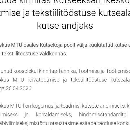
koda kinnitas Kutseeksamikesk
tmise ja tekstiilitööstuse kutseal
kutse andjaks
us MTÜ osales Kutsekoja poolt välja kuulutatud kutse a
 tekstiilitööstuse valdkonnas.
unud koosolekul kinnitas Tehnika, Tootmise ja Töötlemi
kus MTÜ rõivatootmise ja tekstiilitööstuse kutseal
ga 26.04.2026.
kus MTÜ-l on kogemusi ja teadmisi kutsete andmiseks, 
timiseks ja korraldamiseks, hindamisstandardite
biviimiseks, mistõttu otsustasime esitada taotluse konku