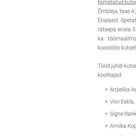
Nimetatud kutsea
Õmbleja, tase 4 j
Erialasid õpeta
rätsepa eriala 
ka töömaailma 
koostöös kutse
Tööd juhib kutse
koolitajad:
Anželika Aa
Viivi Eskla,
Signe Rank
Annika Kop