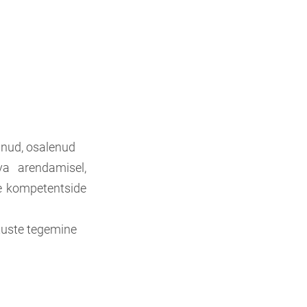
anud, osalenud
va arendamisel,
te kompetentside
tuste tegemine