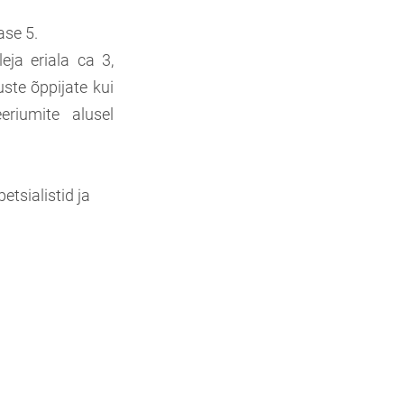
ase 5.
eja eriala ca 3,
ste õppijate kui
eriumite alusel
tsialistid ja