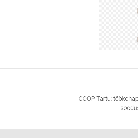
COOP Tartu: töökohap
soodus