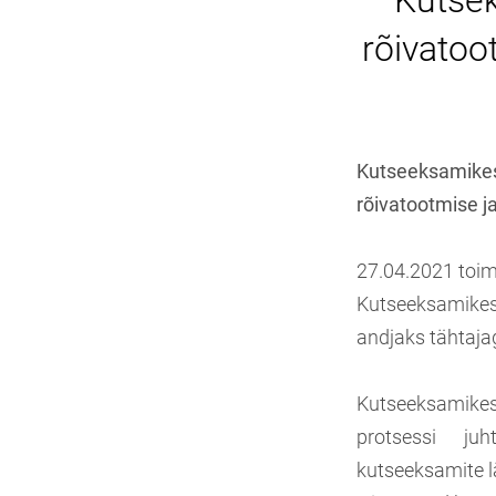
Kutse
rõivatoo
Kutseeksamikesk
rõivatootmise ja
27.04.2021 toim
Kutseeksamikes
andjaks tähtaja
Kutseeksamikes
protsessi juh
kutseeksamite lä