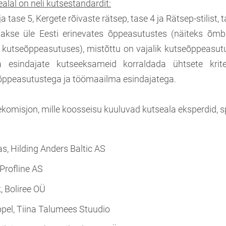
lal on neli kutsestandardit:
a tase 5, Kergete rõivaste rätsep, tase 4 ja Rätsep-stilist, t
takse üle Eesti erinevates õppeasutustes (näiteks õmbl
5 kutseõppeasutuses), mistõttu on vajalik kutseõppeasutu
esindajate kutseeksameid korraldada ühtsete krite
õppeasutustega ja töömaailma esindajatega.
komisjon, mille koosseisu kuuluvad kutseala eksperdid, spe
s, Hilding Anders Baltic AS
 Profline AS
, Boliree OÜ
pel, Tiina Talumees Stuudio