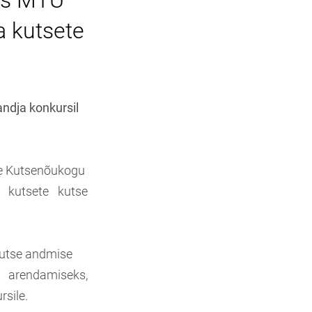
us MTÜ
a kutsete
ndja konkursil
se Kutsenõukogu
a kutsete kutse
kutse andmise
 arendamiseks,
rsile.