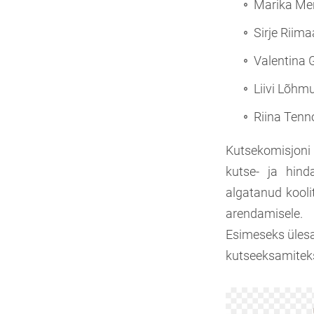
Marika Me
Sirje Riima
Valentina 
Liivi Lõhm
Riina Tenn
Kutsekomisjoni 
kutse- ja hind
algatanud kooli
arendamisele.
Esimeseks ülesa
kutseeksamitek