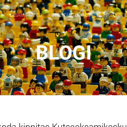
HT
EKSAMITEATED
KUTSE TAOTLEJALE
KUTSESÜSTE
BLOGI