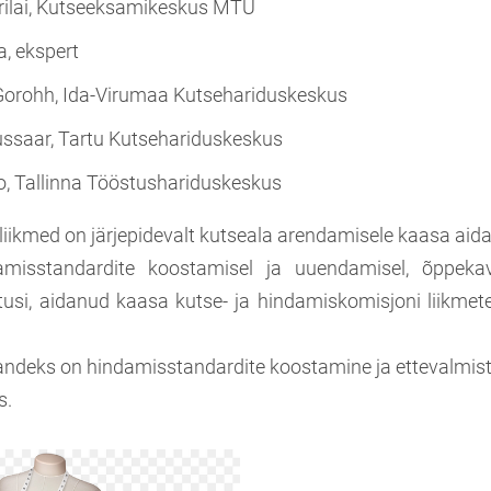
rilai, Kutseeksamikeskus MTÜ
a, ekspert
Gorohh, Ida-Virumaa Kutsehariduskeskus
ussaar, Tartu Kutsehariduskeskus
o, Tallinna Tööstushariduskeskus
liikmed on järjepidevalt kutseala arendamisele kaasa aid
amisstandardite koostamisel ja uuendamisel, õppeka
tusi, aidanud kaasa kutse- ja hindamiskomisjoni liikme
ndeks on hindamisstandardite koostamine ja ettevalmis
s.