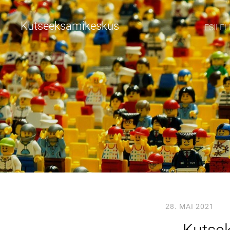
Kutseeksamikeskus
ESILE
28. MAI 2021